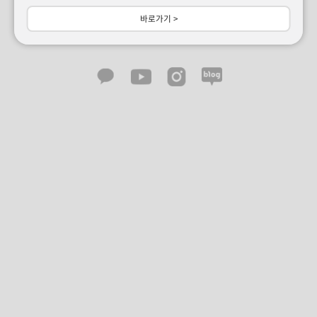
바로가기 >
카
유
인
네
카
튜
스
이
오
브
타
버
톡
그
블
램
로
그